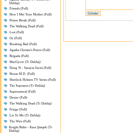
Dublaj)
Friends (Full)
How I Met Your Mother (Full)
Prison Break (Full)
The Walking Dead (Full)
Lost (Full)
Oz (Full)
Breaking Bad (Full)
Agatha Christie's Poirot (Full)
Brigada (Full)
MacGyver (Tr Dublaj)
Dong Yi - Sarayın İncisi (Full)
House M.D. (Full)
Sherlock Holmes TV Series (Full)
The Sopranos (Tr Dublaj)
Supernatural (Full)
Dexter (Full)
The Walking Dead (Tr Dublaj)
Fringe (Full)
Lie To Me (Tr Dublaj)
The Wire (Full)
Knight Rider - Kara Şimşek (Tr
Dublaj)