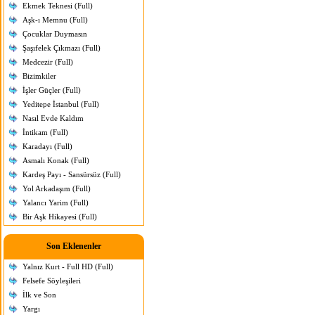
Ekmek Teknesi (Full)
Aşk-ı Memnu (Full)
Çocuklar Duymasın
Şaşıfelek Çıkmazı (Full)
Medcezir (Full)
Bizimkiler
İşler Güçler (Full)
Yeditepe İstanbul (Full)
Nasıl Evde Kaldım
İntikam (Full)
Karadayı (Full)
Asmalı Konak (Full)
Kardeş Payı - Sansürsüz (Full)
Yol Arkadaşım (Full)
Yalancı Yarim (Full)
Bir Aşk Hikayesi (Full)
Son Eklenenler
Yalnız Kurt - Full HD (Full)
Felsefe Söyleşileri
İlk ve Son
Yargı