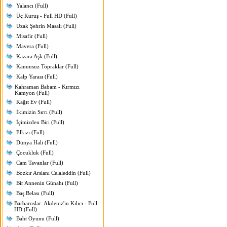
Yalancı (Full)
Üç Kuruş - Full HD (Full)
Uzak Şehrin Masalı (Full)
Misafir (Full)
Mavera (Full)
Kazara Aşk (Full)
Kanunsuz Topraklar (Full)
Kalp Yarası (Full)
Kahraman Babam - Kırmızı
Kamyon (Full)
Kağıt Ev (Full)
İkimizin Sırrı (Full)
İçimizden Biri (Full)
Elkızı (Full)
Dünya Hali (Full)
Çocukluk (Full)
Cam Tavanlar (Full)
Bozkır Arslanı Celaleddin (Full)
Bir Annenin Günahı (Full)
Baş Belası (Full)
Barbaroslar: Akdeniz'in Kılıcı - Full
HD (Full)
Baht Oyunu (Full)