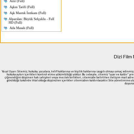
Aziz (Full)
Aşkın Tarifi (Full)
Aşk Mantık İntikam (Full)
Alparslan: Büyük Selçuklu - Full
HD (Full)
Ada Masalı (Full)
Dizi Film
Yasal Uyarı: Sitemiz, hukuka, yasalara, telif haklarına ve kişilik haklarına saygılı olmayı amaç edinmi
hukuka aykırı içerikleri kontrol etme yükümlülüğü yoktur. Bu sebeple, sitemiz “uyar ve kaldır” pr
çiğnendiğini düşünen hak sahipleri veya meslek birlikleri, sitemizde belirtilen iletişim mail adre
görüldüğü takdirde ihlal olduğu düşünülen içerikler sitemizden kaldırılacaktır. Site yönetimine 
duyurud