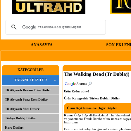
ANASAYFA
SON EKLEN
KATEGORİLER
The Walking Dead (Tr Dublaj)
YABANCI DİZİLER
TR Altyazılı Devam Eden Diziler
Ürün Kodu: trdtwd
Ürün Kategorisi:
Türkçe Dublaj Diziler
TR Altyazılı Sona Eren Diziler
Ürün Açıklaması ve Diğer Bilgiler
TR Altyazılı Mini Diziler
Konu:
Ölüp ölüp dirileceksiniz! The Shawshank
Türkçe Dublaj Diziler
ve yönetmeni Frank Darabont’un imzasını taşıya
hazır olun.
Kore Dizileri
Eviniz son teknoloji bir güvenlik sistemiyle don