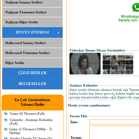
Yeşilçam Sanatçı Serileri
Yeşilçam Yönetmen Serileri
Yeşilçam Diğer Seriler
DÜNYA SİNEMASI
Hollywood Sanatçı Serileri
Videodan Alınma Ekran Görüntüleri
Hollywood Yönetmen Serileri
Diğer Seriler
ÇİZGİ DİZİLER
BELGESELLER
Anahtar Kelimeler
ölüm zombi ölümsüz tabanca komik asla Tamamen h
kalma korku kan lekesi gore üç kelime başlık kata
georgia hayatta kalma baba oğul ilişkisi ölü yaş
En Çok Görüntülenen
Yabancı Diziler
Henüz yorum yapılmamıştır.
Game Of Thrones (Full)
Yorum Ekle
Columbo - Komiser Kolombo
İsim:
(Full)
Game of Thrones (1080p - Tr
Dublaj)
Yorum:
Agatha Christie TV Series (Tr