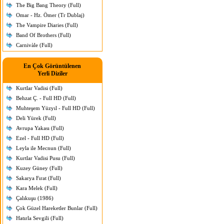
The Big Bang Theory (Full)
Omar - Hz. Ömer (Tr Dublaj)
The Vampire Diaries (Full)
Band Of Brothers (Full)
Carnivàle (Full)
En Çok Görüntülenen
Yerli Diziler
Kurtlar Vadisi (Full)
Behzat Ç. - Full HD (Full)
Muhteşem Yüzyıl - Full HD (Full)
Deli Yürek (Full)
Avrupa Yakası (Full)
Ezel - Full HD (Full)
Leyla ile Mecnun (Full)
Kurtlar Vadisi Pusu (Full)
Kuzey Güney (Full)
Sakarya Fırat (Full)
Kara Melek (Full)
Çalıkuşu (1986)
Çok Güzel Hareketler Bunlar (Full)
Hatırla Sevgili (Full)