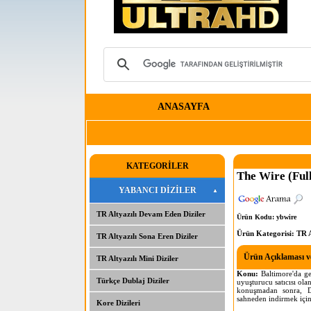
ANASAYFA
KATEGORİLER
The Wire (Ful
YABANCI DİZİLER
TR Altyazılı Devam Eden Diziler
Ürün Kodu: ybwire
Ürün Kategorisi:
TR A
TR Altyazılı Sona Eren Diziler
Ürün Açıklaması ve
TR Altyazılı Mini Diziler
Konu:
Baltimore'da ge
Türkçe Dublaj Diziler
uyuşturucu satıcısı ola
konuşmadan sonra, De
sahneden indirmek için
Kore Dizileri