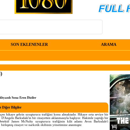
SON EKLENENLER
ARAMA
l)
ltyazılı Sona Eren Diziler
 Diğer Bilgiler
çen hikaye şehrin uyuşturucu trafiğini konu almaktadır. Hikaye orta seviye bir
n D'Angelo Barksdale'in bir cinayetten aklanmasıyla başlıyor. Hakimle yaptığı bir
tektif James McNulty uyuşturucu trafiğinin kilit adamı Avon Barksdale'i
 birleşmiş cinayet ve narkotik ekibinin yönetimine atanmıştır.