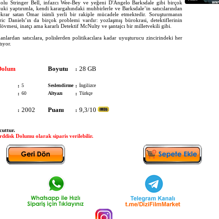
olu Stringer Bell, infazcı Wee-Bey ve yeğeni D'Angelo Barksdale gibi birçok
kuki yaptırımla, kendi karargahındaki muhbirlerle ve Barksdale’in satıcılarından
tekrar satan Omar isimli yerli bir rakiple mücadele etmektedir. Soruşturmanın
ic Daniels’ın da birçok problemi vardır: yozlaşmış bürokrasi, detektiflerinin
dövmesi, inatçı ama kararlı Detektif McNulty ve şantajcı bir milletvekili gibi.
anlardan satıcılara, polislerden politikacılara kadar uyuşturucu zincirindeki her
ıyor.
Dolum
Boyutu
28 GB
:
:
5
Seslendirme
:
İngilizce
:
60
Altyazı
:
Türkçe
2002
Puanı
9,3/10
:
:
cuttur.
ddisk Dolumu olarak siparis verilebilir.