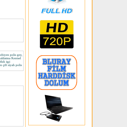
ezbiyen polis gey,
i aldatma Kentsel
luk işçi
 çift siyah polis