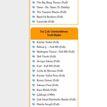
The Big Bang Theory (Full)
Omar - Hz. Ömer (Tr Dublaj)
The Vampire Diaries (Full)
Band Of Brothers (Full)
Carnivàle (Full)
En Çok Görüntülenen
Yerli Diziler
Kurtlar Vadisi (Full)
Behzat Ç. - Full HD (Full)
Muhteşem Yüzyıl - Full HD (Full)
Deli Yürek (Full)
Avrupa Yakası (Full)
Ezel - Full HD (Full)
Leyla ile Mecnun (Full)
Kurtlar Vadisi Pusu (Full)
Kuzey Güney (Full)
Sakarya Fırat (Full)
Kara Melek (Full)
Çalıkuşu (1986)
Çok Güzel Hareketler Bunlar (Full)
Hatırla Sevgili (Full)