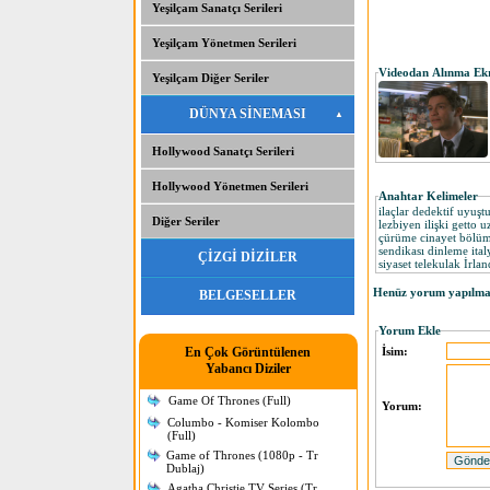
Yeşilçam Sanatçı Serileri
Yeşilçam Yönetmen Serileri
Videodan Alınma Ek
Yeşilçam Diğer Seriler
DÜNYA SİNEMASI
Hollywood Sanatçı Serileri
Hollywood Yönetmen Serileri
Anahtar Kelimeler
ilaçlar dedektif uyuşt
Diğer Seriler
lezbiyen ilişki getto u
çürüme cinayet bölüm B
sendikası dinleme ital
ÇİZGİ DİZİLER
siyaset telekulak İrla
Henüz yorum yapılmam
BELGESELLER
Yorum Ekle
En Çok Görüntülenen
İsim:
Yabancı Diziler
Game Of Thrones (Full)
Yorum:
Columbo - Komiser Kolombo
(Full)
Game of Thrones (1080p - Tr
Dublaj)
Agatha Christie TV Series (Tr