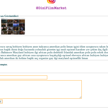
ran Görüntüleri
urucu savaş lezbiyen lezbiyen anne italyanca amerikan polis liman işçisi ölüm uyuşturucu takım l
zun başlık dizisi doğu kıyısında yolsuzluk gözetim işçi sınıfı eşcinsel karakter yer çekim ilaç ilgil
altimore Maryland lezbiyen ilgi african polis dedektifi İrlandalı amerikan polis polis erkek dost
yanca amerikan gay african ceza uyuşturucu kaçakçılığı eşcinsel ebeveyn african lezbiyen lezbiyen
ndalı amerikan iki kelime başlık suç organize gay ilgi maryland eşcinsellik liman
ıştır.