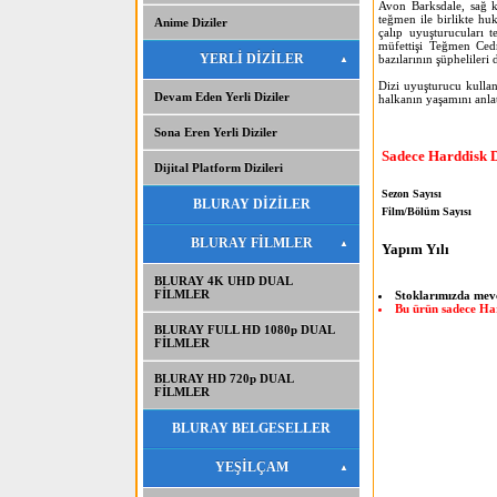
Avon Barksdale, sağ k
teğmen ile birlikte hu
Anime Diziler
çalıp uyuşturucuları 
müfettişi Teğmen Cedr
YERLİ DİZİLER
bazılarının şüphelileri 
Dizi uyuşturucu kullan
Devam Eden Yerli Diziler
halkanın yaşamını anlat
Sona Eren Yerli Diziler
Sadece Harddisk 
Dijital Platform Dizileri
Sezon Sayısı
BLURAY DİZİLER
Film/Bölüm Sayısı
BLURAY FİLMLER
Yapım Yılı
BLURAY 4K UHD DUAL
FİLMLER
Stoklarımızda mev
Bu ürün sadece Har
BLURAY FULL HD 1080p DUAL
FİLMLER
BLURAY HD 720p DUAL
FİLMLER
BLURAY BELGESELLER
YEŞİLÇAM