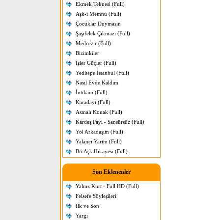
Ekmek Teknesi (Full)
Aşk-ı Memnu (Full)
Çocuklar Duymasın
Şaşıfelek Çıkmazı (Full)
Medcezir (Full)
Bizimkiler
İşler Güçler (Full)
Yeditepe İstanbul (Full)
Nasıl Evde Kaldım
İntikam (Full)
Karadayı (Full)
Asmalı Konak (Full)
Kardeş Payı - Sansürsüz (Full)
Yol Arkadaşım (Full)
Yalancı Yarim (Full)
Bir Aşk Hikayesi (Full)
Son Eklenenler
Yalnız Kurt - Full HD (Full)
Felsefe Söyleşileri
İlk ve Son
Yargı