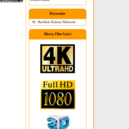
Duyurular
Harddisk Dolumu Hakkında
Bluray Film Arşivi