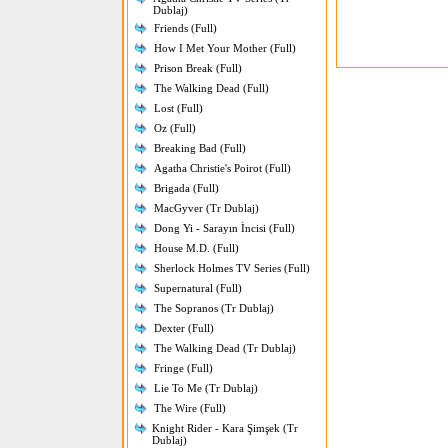
Dublaj)
Friends (Full)
How I Met Your Mother (Full)
Prison Break (Full)
The Walking Dead (Full)
Lost (Full)
Oz (Full)
Breaking Bad (Full)
Agatha Christie's Poirot (Full)
Brigada (Full)
MacGyver (Tr Dublaj)
Dong Yi - Sarayın İncisi (Full)
House M.D. (Full)
Sherlock Holmes TV Series (Full)
Supernatural (Full)
The Sopranos (Tr Dublaj)
Dexter (Full)
The Walking Dead (Tr Dublaj)
Fringe (Full)
Lie To Me (Tr Dublaj)
The Wire (Full)
Knight Rider - Kara Şimşek (Tr
Dublaj)