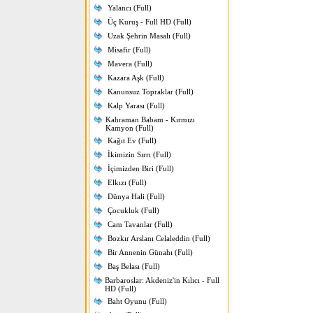
Yalancı (Full)
Üç Kuruş - Full HD (Full)
Uzak Şehrin Masalı (Full)
Misafir (Full)
Mavera (Full)
Kazara Aşk (Full)
Kanunsuz Topraklar (Full)
Kalp Yarası (Full)
Kahraman Babam - Kırmızı
Kamyon (Full)
Kağıt Ev (Full)
İkimizin Sırrı (Full)
İçimizden Biri (Full)
Elkızı (Full)
Dünya Hali (Full)
Çocukluk (Full)
Cam Tavanlar (Full)
Bozkır Arslanı Celaleddin (Full)
Bir Annenin Günahı (Full)
Baş Belası (Full)
Barbaroslar: Akdeniz'in Kılıcı - Full
HD (Full)
Baht Oyunu (Full)