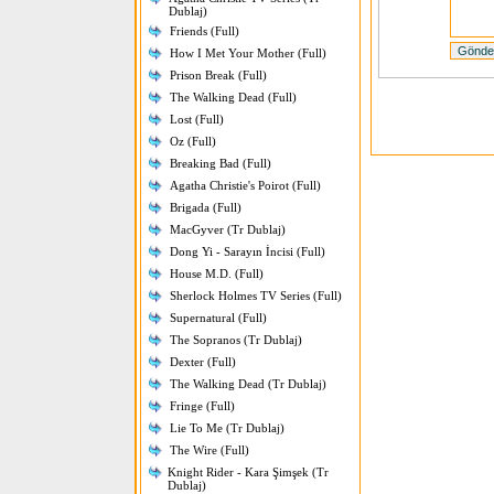
Dublaj)
Friends (Full)
How I Met Your Mother (Full)
Prison Break (Full)
The Walking Dead (Full)
Lost (Full)
Oz (Full)
Breaking Bad (Full)
Agatha Christie's Poirot (Full)
Brigada (Full)
MacGyver (Tr Dublaj)
Dong Yi - Sarayın İncisi (Full)
House M.D. (Full)
Sherlock Holmes TV Series (Full)
Supernatural (Full)
The Sopranos (Tr Dublaj)
Dexter (Full)
The Walking Dead (Tr Dublaj)
Fringe (Full)
Lie To Me (Tr Dublaj)
The Wire (Full)
Knight Rider - Kara Şimşek (Tr
Dublaj)