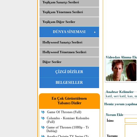
Yeşilçam Sanatçı Serileri
Yeşilçam Yönetmen Serileri
Yeşilçam Diğer Seriler
DÜNYA SİNEMASI
Hollywood Sanatçı Serileri
Hollywood Yönetmen Serileri
Videodan Alınma Ek
Diğer Seriler
ÇİZGİ DİZİLER
BELGESELLER
Anahtar Kelimeler
katil, seri katil, kan, 
En Çok Görüntülenen
Yabancı Diziler
Henüz yorum yapılmam
Game Of Thrones (Full)
Yorum Ekle
Columbo - Komiser Kolombo
İsim:
(Full)
Game of Thrones (1080p - Tr
Dublaj)
Yorum:
Agatha Christie TV Series (Tr