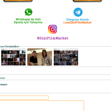
ran Görüntüleri
miami
ıştır.