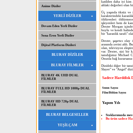
katilden daha iyi kim
ahlaki değerleri olan b
Anime Diziler
Üç yaşında öksüz ve ye
YERLİ DİZİLER
karakterindeki karanlı
öldürenleri öldürmey
işleyenleri hem de kan
Devam Eden Yerli Diziler
Dexter Morgan içindek
huylu ve kendi halind
bir "karanlık tarafı" o
Sona Eren Yerli Diziler
Dexter, şaşırtıcı ola
arasında yerini aldı. 
Dijital Platform Dizileri
olan, televizyon eleşt
var. Dexter, sizi bir 
BLURAY DİZİLER
tanıdığımız Michael C.
Onunla bağ kurarsanız 
BLURAY FİLMLER
Dizideki diğer bir tan
Slayer" ve "Angel" dizi
BLURAY 4K UHD DUAL
Sadece Harddisk 
FİLMLER
Sezon Sayısı
BLURAY FULL HD 1080p DUAL
FİLMLER
Film/Bölüm Sayısı
BLURAY HD 720p DUAL
Yapım Yılı
FİLMLER
BLURAY BELGESELLER
Stoklarımızda mev
Bu ürün sadece Har
YEŞİLÇAM