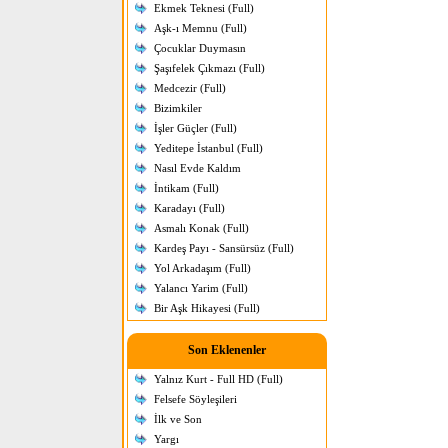
Ekmek Teknesi (Full)
Aşk-ı Memnu (Full)
Çocuklar Duymasın
Şaşıfelek Çıkmazı (Full)
Medcezir (Full)
Bizimkiler
İşler Güçler (Full)
Yeditepe İstanbul (Full)
Nasıl Evde Kaldım
İntikam (Full)
Karadayı (Full)
Asmalı Konak (Full)
Kardeş Payı - Sansürsüz (Full)
Yol Arkadaşım (Full)
Yalancı Yarim (Full)
Bir Aşk Hikayesi (Full)
Son Eklenenler
Yalnız Kurt - Full HD (Full)
Felsefe Söyleşileri
İlk ve Son
Yargı