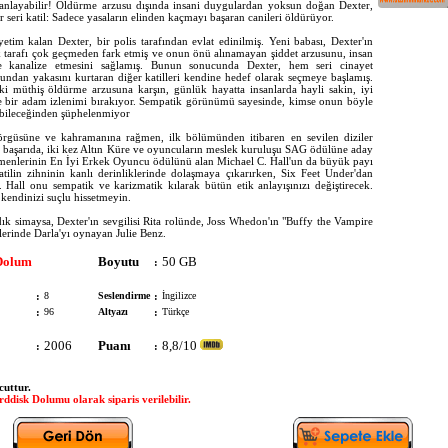
 anlayabilir! Öldürme arzusu dışında insani duygulardan yoksun doğan Dexter,
ir seri katil: Sadece yasaların elinden kaçmayı başaran canileri öldürüyor.
tim kalan Dexter, bir polis tarafından evlat edinilmiş. Yeni babası, Dexter'ın
k tarafı çok geçmeden fark etmiş ve onun önü alınamayan şiddet arzusunu, insan
e kanalize etmesini sağlamış. Bunun sonucunda Dexter, hem seri cinayet
undan yakasını kurtaran diğer katilleri kendine hedef olarak seçmeye başlamış.
i müthiş öldürme arzusuna karşın, günlük hayatta insanlarda hayli sakin, iyi
e bir adam izlenimi bırakıyor. Sempatik görünümü sayesinde, kimse onun böyle
labileceğinden şüphelenmiyor
y örgüsüne ve kahramanına rağmen, ilk bölümünden itibaren en sevilen diziler
Bu başarıda, iki kez Altın Küre ve oyuncuların meslek kuruluşu SAG ödülüne aday
irmenlerinin En İyi Erkek Oyuncu ödülünü alan Michael C. Hall'un da büyük payı
katilin zihninin kanlı derinliklerinde dolaşmaya çıkarırken, Six Feet Under'dan
 Hall onu sempatik ve karizmatik kılarak bütün etik anlayışınızı değiştirecek.
kendinizi suçlu hissetmeyin.
ıdık simaysa, Dexter'ın sevgilisi Rita rolünde, Joss Whedon'ın "Buffy the Vampire
lerinde Darla'yı oynayan Julie Benz.
Dolum
Boyutu
50 GB
:
:
8
Seslendirme
:
İngilizce
:
96
Altyazı
:
Türkçe
2006
Puanı
8,8/10
:
:
cuttur.
ddisk Dolumu olarak siparis verilebilir.