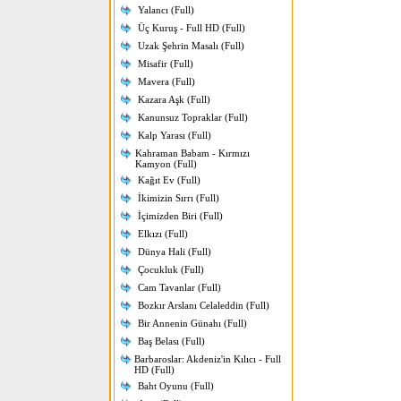
Yalancı (Full)
Üç Kuruş - Full HD (Full)
Uzak Şehrin Masalı (Full)
Misafir (Full)
Mavera (Full)
Kazara Aşk (Full)
Kanunsuz Topraklar (Full)
Kalp Yarası (Full)
Kahraman Babam - Kırmızı
Kamyon (Full)
Kağıt Ev (Full)
İkimizin Sırrı (Full)
İçimizden Biri (Full)
Elkızı (Full)
Dünya Hali (Full)
Çocukluk (Full)
Cam Tavanlar (Full)
Bozkır Arslanı Celaleddin (Full)
Bir Annenin Günahı (Full)
Baş Belası (Full)
Barbaroslar: Akdeniz'in Kılıcı - Full
HD (Full)
Baht Oyunu (Full)