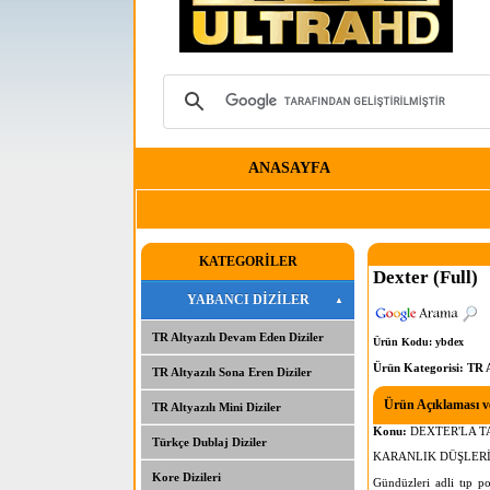
ANASAYFA
KATEGORİLER
Dexter (Full)
YABANCI DİZİLER
TR Altyazılı Devam Eden Diziler
Ürün Kodu: ybdex
Ürün Kategorisi:
TR A
TR Altyazılı Sona Eren Diziler
Ürün Açıklaması ve
TR Altyazılı Mini Diziler
Konu:
DEXTER'LA TA
Türkçe Dublaj Diziler
KARANLIK DÜŞLERİ
Kore Dizileri
Gündüzleri adli tıp pol