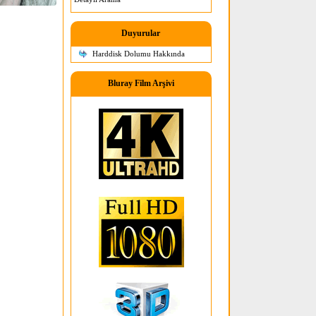
Duyurular
Harddisk Dolumu Hakkında
Bluray Film Arşivi