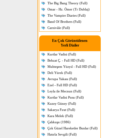
The Big Bang Theory (Full)
Omar - Hz. Ömer (Tr Dublaj)
The Vampire Diaries (Full)
Band Of Brothers (Full)
Carnivàle (Full)
En Çok Görüntülenen
Yerli Diziler
Kurtlar Vadisi (Full)
Behzat Ç. - Full HD (Full)
Muhteşem Yüzyıl - Full HD (Full)
Deli Yürek (Full)
Avrupa Yakası (Full)
Ezel - Full HD (Full)
Leyla ile Mecnun (Full)
Kurtlar Vadisi Pusu (Full)
Kuzey Güney (Full)
Sakarya Fırat (Full)
Kara Melek (Full)
Çalıkuşu (1986)
Çok Güzel Hareketler Bunlar (Full)
Hatırla Sevgili (Full)